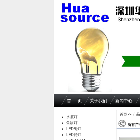
首 页
关于我们
新闻中心
首页
->
产品
水底灯
鱼缸灯
所有产
LED射灯
LED筒灯